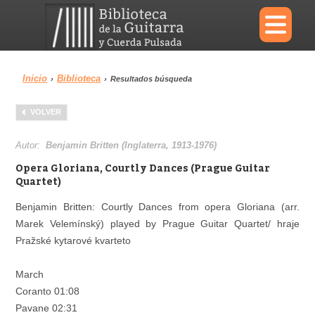
×
Inicio
Biblioteca
›
›
Resultados búsqueda
Menu
VOLVER
Biblioteca
Diccionario
Autor:
Benjamin Britten (Inglaterra, 1913-1976)
Opera Gloriana, Courtly Dances (Prague Guitar
Quartet)
Benjamin Britten: Courtly Dances from opera Gloriana (arr.
Área personal
Reproductor
Marek Velemínský) played by Prague Guitar Quartet/ hraje
Pražské kytarové kvarteto
March
Coranto 01:08
Pavane 02:31