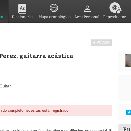
ca
Diccionario
Mapa cronológico
Área Personal
Reproductor
VOLVER
Perez, guitarra acústica
Guitar
nido completo necesitas estar registrado
En
itarra solo tienen un fin educativo y de difusión, no comercial. Si