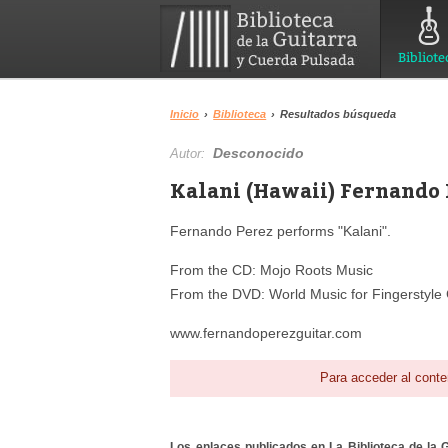
Bibliote
Inicio
›
Biblioteca
›
Resultados búsqueda
Desconocido
Autor:
Kalani (Hawaii) Fernando 
Fernando Perez performs "Kalani".
From the CD: Mojo Roots Music
From the DVD: World Music for Fingerstyle 
www.fernandoperezguitar.com
Para acceder al conte
Los enlaces publicados en La Biblioteca de la Gu