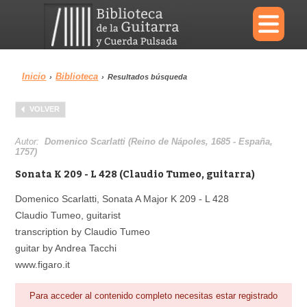
×
Inicio
Biblioteca
›
›
Resultados búsqueda
Menu
VOLVER
Biblioteca
Diccionario
Autor:
Domenico Scarlatti (Reino de Nápoles, 1685 - España,
1757)
Sonata K 209 - L 428 (Claudio Tumeo, guitarra)
Domenico Scarlatti, Sonata A Major K 209 - L 428
Área personal
Reproductor
Claudio Tumeo, guitarist
transcription by Claudio Tumeo
guitar by Andrea Tacchi
www.figaro.it
Para acceder al contenido completo necesitas estar registrado