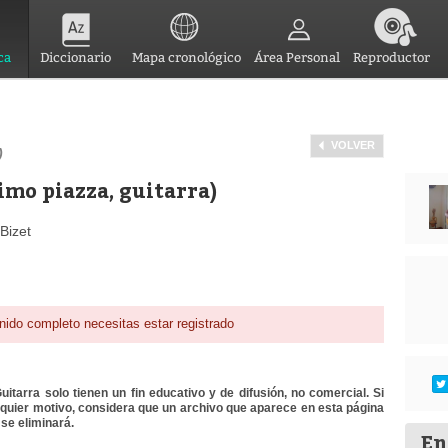
ca
Diccionario
Mapa cronológico
Área Personal
Reproductor
VOLVER
)
mo piazza, guitarra)
Bizet
nido completo necesitas estar registrado
itarra solo tienen un fin educativo y de difusión, no comercial. Si
lquier motivo, considera que un archivo que aparece en esta página
se eliminará.
En