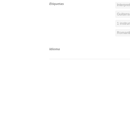
Etiquetas
Interpre
Guitarra
1 instr
Romanti
Idioma