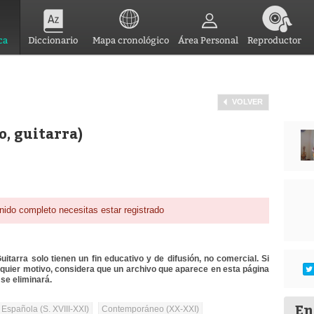
ca
Diccionario
Mapa cronológico
Área Personal
Reproductor
VOLVER
o, guitarra)
nido completo necesitas estar registrado
itarra solo tienen un fin educativo y de difusión, no comercial. Si
lquier motivo, considera que un archivo que aparece en esta página
se eliminará.
En
 Española (S. XVIII-XXI)
Contemporáneo (XX-XXI)