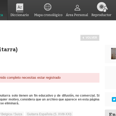
ca
Diccionario
Mapa cronológico
Área Personal
Reproductor
VOLVER
itarra)
nido completo necesitas estar registrado
itarra solo tienen un fin educativo y de difusión, no comercial. Si
lquier motivo, considera que un archivo que aparece en esta página
se eliminará.
En
/ Belgica / Suiza
Guitarra Española (S. XVIII-XXI)