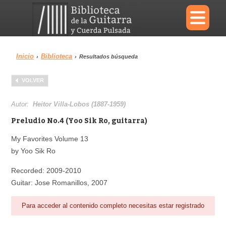
×
Inicio
Biblioteca
›
›
Resultados búsqueda
Menu
VOLVER
Biblioteca
Diccionario
Autor:
Heitor Villa-Lobos (1887-1959)
Preludio No.4 (Yoo Sik Ro, guitarra)
My Favorites Volume 13
by Yoo Sik Ro
Área personal
Reproductor
Recorded: 2009-2010
Guitar: Jose Romanillos, 2007
Para acceder al contenido completo necesitas estar registrado