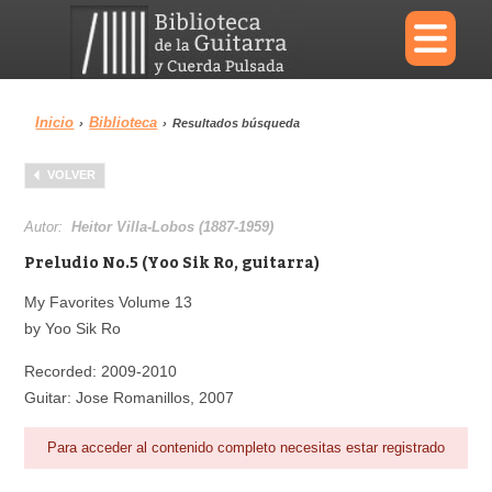
×
Inicio
Biblioteca
›
›
Resultados búsqueda
Menu
VOLVER
Biblioteca
Diccionario
Autor:
Heitor Villa-Lobos (1887-1959)
Preludio No.5 (Yoo Sik Ro, guitarra)
My Favorites Volume 13
by Yoo Sik Ro
Área personal
Reproductor
Recorded: 2009-2010
Guitar: Jose Romanillos, 2007
Para acceder al contenido completo necesitas estar registrado