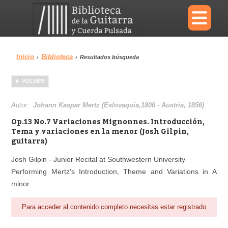
×
Inicio
Biblioteca
›
›
Resultados búsqueda
Menu
VOLVER
Biblioteca
Diccionario
Autor:
Johann Kaspar Mertz (Eslovaquia,1806 - Austria, 1856)
Op.13 No.7 Variaciones Mignonnes. Introducción,
Tema y variaciones en la menor (Josh Gilpin,
guitarra)
Área personal
Reproductor
Josh Gilpin - Junior Recital at Southwestern University
Performing Mertz's Introduction, Theme and Variations in A
minor.
Para acceder al contenido completo necesitas estar registrado