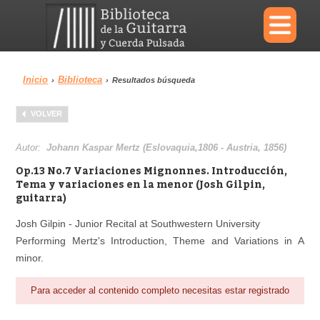
×
Inicio
Biblioteca
›
›
Resultados búsqueda
Menu
VOLVER
Biblioteca
Diccionario
Autor:
Johann Kaspar Mertz (Eslovaquia,1806 - Austria, 1856)
Op.13 No.7 Variaciones Mignonnes. Introducción,
Tema y variaciones en la menor (Josh Gilpin,
guitarra)
Área personal
Reproductor
Josh Gilpin - Junior Recital at Southwestern University
Performing Mertz's Introduction, Theme and Variations in A
minor.
Para acceder al contenido completo necesitas estar registrado