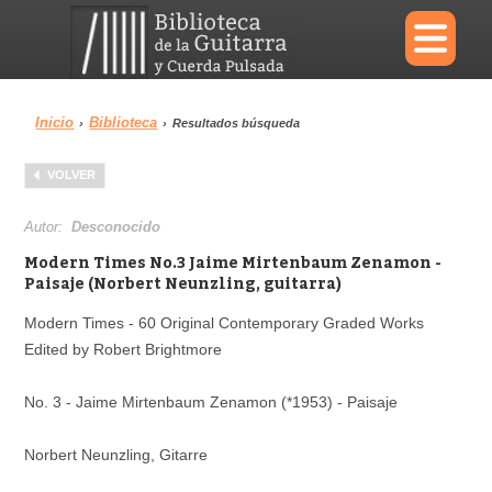
×
Inicio
Biblioteca
›
›
Resultados búsqueda
Menu
VOLVER
Biblioteca
Diccionario
Autor:
Desconocido
Modern Times No.3 Jaime Mirtenbaum Zenamon -
Paisaje (Norbert Neunzling, guitarra)
Modern Times - 60 Original Contemporary Graded Works
Área personal
Reproductor
Edited by Robert Brightmore
No. 3 - Jaime Mirtenbaum Zenamon (*1953) - Paisaje
Norbert Neunzling, Gitarre