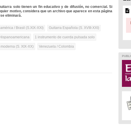
itarra solo tienen un fin educativo y de difusión, no comercial. Si
lquier motivo, considera que un archivo que aparece en esta página
se eliminará.
mérica / Brasil (S.XIX-XXI)
Guitarra Española (S. XVIII-XXI)
Hispanoamericana
1 instrumento de cuerda pulsada solo
a moderna (S. XIX-XX)
Venezuela / Colombia
PUBLI