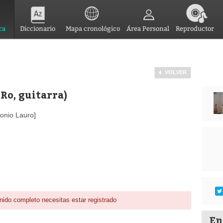
ca
Diccionario
Mapa cronológico
Área Personal
Reproductor
VOLVER
Ro, guitarra)
tonio Lauro]
nido completo necesitas estar registrado
En