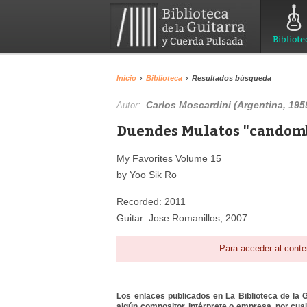
Bibliote
Inicio
›
Biblioteca
›
Resultados búsqueda
Carlos Moscardini (Argentina, 195
Autor:
Duendes Mulatos "candombe
My Favorites Volume 15
by Yoo Sik Ro
Recorded: 2011
Guitar: Jose Romanillos, 2007
Para acceder al conte
Los enlaces publicados en La Biblioteca de la Gu
algún compositor, intérprete o empresa, por cua