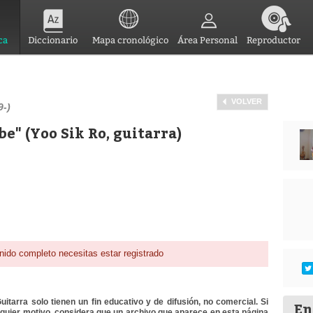
ca
Diccionario
Mapa cronológico
Área Personal
Reproductor
VOLVER
9-)
" (Yoo Sik Ro, guitarra)
nido completo necesitas estar registrado
itarra solo tienen un fin educativo y de difusión, no comercial. Si
En
lquier motivo, considera que un archivo que aparece en esta página