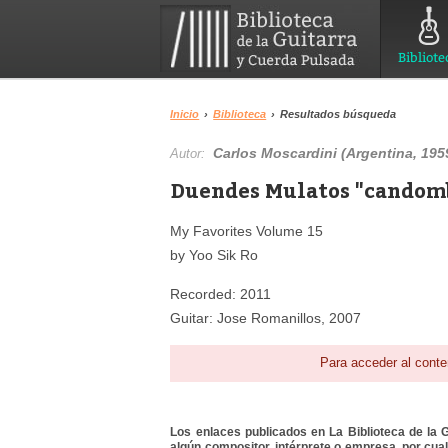
Bibliote
Inicio
›
Biblioteca
›
Resultados búsqueda
Carlos Moscardini (Argentina, 195
Autor:
Duendes Mulatos "candombe
My Favorites Volume 15
by Yoo Sik Ro
Recorded: 2011
Guitar: Jose Romanillos, 2007
Para acceder al conte
Los enlaces publicados en La Biblioteca de la Gu
algún compositor, intérprete o empresa, por cua