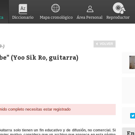
ca
Diccionario
Mapa cronológico
Área Personal
Reproductor
VOLVER
9-)
" (Yoo Sik Ro, guitarra)
nido completo necesitas estar registrado
itarra solo tienen un fin educativo y de difusión, no comercial. Si
En
lquier motivo, considera que un archivo que aparece en esta página