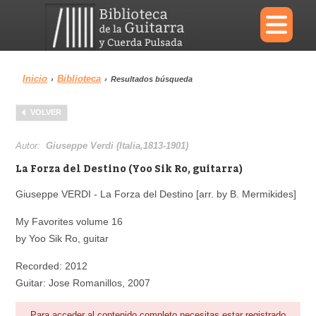
×
Inicio
Biblioteca
›
›
Resultados búsqueda
Menu
VOLVER
Biblioteca
Diccionario
Autor:
Giuseppe Verdi (Italia,1813-1901)
La Forza del Destino (Yoo Sik Ro, guitarra)
Giuseppe VERDI - La Forza del Destino [arr. by B. Mermikides]
Área personal
Reproductor
My Favorites volume 16
by Yoo Sik Ro, guitar
Recorded: 2012
Guitar: Jose Romanillos, 2007
Para acceder al contenido completo necesitas estar registrado