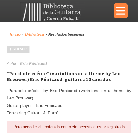
×
Inicio
Biblioteca
›
›
Resultados búsqueda
Menu
VOLVER
Biblioteca
Diccionario
Autor:
Eric Pénicaud
"Parabole créole" (variations on a theme by Leo
Brouwer) Eric Pénicaud, guitarra 10 cuerdas
"Parabole créole" by Eric Pénicaud (variations on a theme by
Área personal
Reproductor
Leo Brouwer)
Guitar player : Eric Pénicaud
Ten-string Guitar : J. Farré
Para acceder al contenido completo necesitas estar registrado