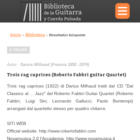
×
Inicio
Biblioteca
›
›
Resultados búsqueda
Menu
VOLVER
Biblioteca
Diccionario
Autor:
Darius Milhaud (Francia 1892 -1974)
Trois rag caprices (Roberto Fabbri guitar Quartet)
Trois rag caprices (1922) di Darius Milhaud tratti dal CD "Dal
Classico al ... Jazz" del Roberto Fabbri Guitar Quartet (Roberto
Área personal
Reproductor
Fabbri, Luigi Sini, Leonardo Gallucci, Paolo Bontempi)
arrangiati dal quartetto stesso per quattro chitarre.
SITI WEB
Official website: http://www.robertofabbri.com
Novamusica 2.0 l'Accademia: http://www.novamusica.it