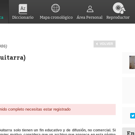
ca
Diccionario
Mapa cronológico
Área Personal
Reproductor
VOLVER
986)
guitarra)
nido completo necesitas estar registrado
itarra solo tienen un fin educativo y de difusión, no comercial. Si
En
lquier motivo, considera que un archivo que aparece en esta página