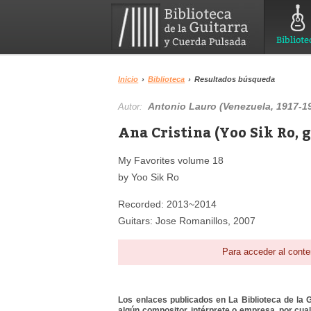
Bibliote
Inicio
›
Biblioteca
›
Resultados búsqueda
Antonio Lauro (Venezuela, 1917-1
Autor:
Ana Cristina (Yoo Sik Ro, 
My Favorites volume 18
by Yoo Sik Ro
Recorded: 2013~2014
Guitars: Jose Romanillos, 2007
Para acceder al conte
Los enlaces publicados en La Biblioteca de la Gu
algún compositor, intérprete o empresa, por cua