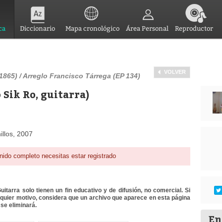
ca
Diccionario
Mapa cronológico
Área Personal
Reproductor
VOLVER
1865) / Arreglo Francisco Tárrega (EP 134)
Sik Ro, guitarra)
llos, 2007
nido completo necesitas estar registrado
itarra solo tienen un fin educativo y de difusión, no comercial. Si
lquier motivo, considera que un archivo que aparece en esta página
se eliminará.
En