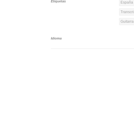
Etiquetas
España 
Transcri
Guitarr
Idioma