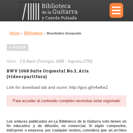
×
Inicio
Biblioteca
›
›
Resultados búsqueda
Menu
VOLVER
Biblioteca
Diccionario
Autor:
J.S.Bach (Turingia, 1685 - Sajonia,1750)
BWV 1068 Suite Orquestal No.3, Aria
(video+partitura)
Link for download tab and score: http://goo.gl/n4wKeZ
Área personal
Reproductor
Para acceder al contenido completo necesitas estar registrado
Los enlaces publicados en La Biblioteca de la Guitarra solo tienen un
fin educativo y de difusión, no comercial. Si algún compositor,
intérprete o empresa, por cualquier motivo, considera que un archivo