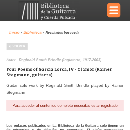
×
Inicio
Biblioteca
›
›
Resultados búsqueda
Menu
VOLVER
Biblioteca
Diccionario
Autor:
Reginald Smith Brindle (Inglaterra, 1917-2003)
Four Poems of Garcia Lorca, IV - Clamor (Rainer
Stegmann, guitarra)
Guitar solo work by Reginald Smith Brindle played by Rainer
Área personal
Reproductor
Stegmann
Para acceder al contenido completo necesitas estar registrado
Los enlaces publicados en La Biblioteca de la Guitarra solo tienen un
fin educativo y de difusión, no comercial. Si algún compositor,