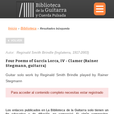
×
Inicio
Biblioteca
›
›
Resultados búsqueda
Menu
VOLVER
Biblioteca
Diccionario
Autor:
Reginald Smith Brindle (Inglaterra, 1917-2003)
Four Poems of Garcia Lorca, IV - Clamor (Rainer
Stegmann, guitarra)
Guitar solo work by Reginald Smith Brindle played by Rainer
Área personal
Reproductor
Stegmann
Para acceder al contenido completo necesitas estar registrado
Los enlaces publicados en La Biblioteca de la Guitarra solo tienen un
fin educativo y de difusión, no comercial. Si algún compositor,