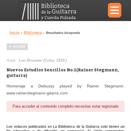
×
Inicio
Biblioteca
›
›
Resultados búsqueda
Menu
VOLVER
Biblioteca
Diccionario
Autor:
Leo Brouwer (Cuba, 1939-)
Nuevos Estudios Sencillos No.1(Rainer Stegmann,
guitarra)
Homenaje a Debussy played by Rainer Stegmann.
Área personal
Reproductor
www.rainerstegmann-gitarre.com
Para acceder al contenido completo necesitas estar registrado
Los enlaces publicados en La Biblioteca de la Guitarra solo tienen un
fin educativo y de difusión, no comercial. Si algún compositor,