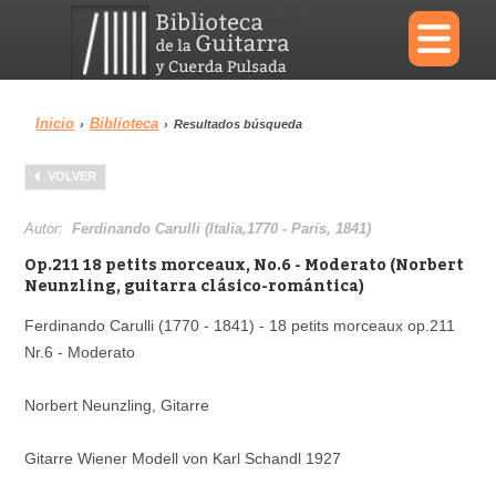
×
Inicio
Biblioteca
›
›
Resultados búsqueda
Menu
VOLVER
Biblioteca
Diccionario
Autor:
Ferdinando Carulli (Italia,1770 - París, 1841)
Op.211 18 petits morceaux, No.6 - Moderato (Norbert
Neunzling, guitarra clásico-romántica)
Ferdinando Carulli (1770 - 1841) - 18 petits morceaux op.211
Área personal
Reproductor
Nr.6 - Moderato
Norbert Neunzling, Gitarre
Gitarre Wiener Modell von Karl Schandl 1927