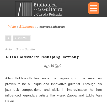
×
Inicio
Biblioteca
›
›
Resultados búsqueda
Menu
VOLVER
Biblioteca
Diccionario
Autor:
Bjorn Schille
Allan Holdsworth Reshaping Harmony
19
0
Área personal
Reproductor
Allan Holdsworth has since the beginning of the seventies
proven to be a unique and innovative guitarist. Through his
jazz-rock compositions and skills in improvisation he has
influenced legendary artists like Frank Zappa and Eddie Van
Halen.