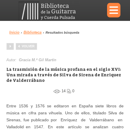
×
Inicio
Biblioteca
›
›
Resultados búsqueda
Menu
VOLVER
Biblioteca
Diccionario
Autor:
Gracia M.ª Gil Martín
La trasmisión de la música profana en el siglo XVI:
Una mirada a través de Silva de Sirena de Enriquez
de Valderrábano
Área personal
Reproductor
14
0
Entre 1536 y 1576 se editaron en España siete libros de
música en cifra para vihuela. Uno de ellos, titulado Silva de
Sirenas, fue publicado por Enríquez de Valderrábano en
Valladolid en 1547. En este artículo se analizan cuatro