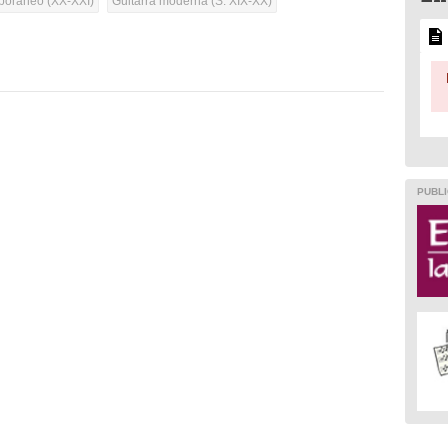
oráneo (XX-XXI)
Guitarra moderna (S. XIX-XX)
PUBLI