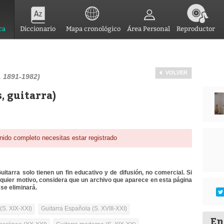
ca
Diccionario
Mapa cronológico
Área Personal
Reproductor
VOLVER
 1891-1982)
, guitarra)
nido completo necesitas estar registrado
itarra solo tienen un fin educativo y de difusión, no comercial. Si
lquier motivo, considera que un archivo que aparece en esta página
se eliminará.
(S. XIX-XXI)
Guitarra Española (S. XVIII-XXI)
En