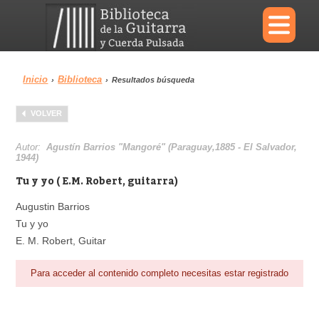
×
Inicio
Biblioteca
›
›
Resultados búsqueda
Menu
VOLVER
Biblioteca
Diccionario
Autor:
Agustín Barrios "Mangoré" (Paraguay,1885 - El Salvador,
1944)
Tu y yo ( E.M. Robert, guitarra)
Augustin Barrios
Área personal
Reproductor
Tu y yo
E. M. Robert, Guitar
Para acceder al contenido completo necesitas estar registrado