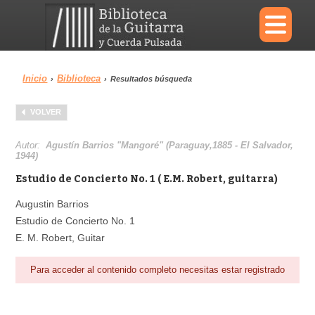
×
Inicio
Biblioteca
›
›
Resultados búsqueda
Menu
VOLVER
Biblioteca
Diccionario
Autor:
Agustín Barrios "Mangoré" (Paraguay,1885 - El Salvador,
1944)
Estudio de Concierto No. 1 ( E.M. Robert, guitarra)
Augustin Barrios
Área personal
Reproductor
Estudio de Concierto No. 1
E. M. Robert, Guitar
Para acceder al contenido completo necesitas estar registrado