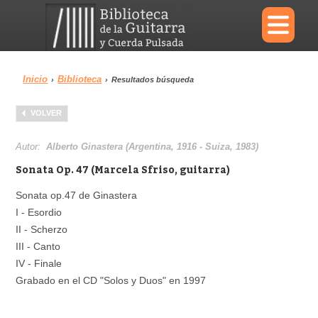
×
Inicio
Biblioteca
›
›
Resultados búsqueda
Menu
VOLVER
Biblioteca
Diccionario
Autor:
Alberto Ginastera (Argentina, 1916 - Suiza, 1983)
Sonata Op. 47 (Marcela Sfriso, guitarra)
Sonata op.47 de Ginastera
I - Esordio
Área personal
Reproductor
II - Scherzo
III - Canto
IV - Finale
Grabado en el CD "Solos y Duos" en 1997