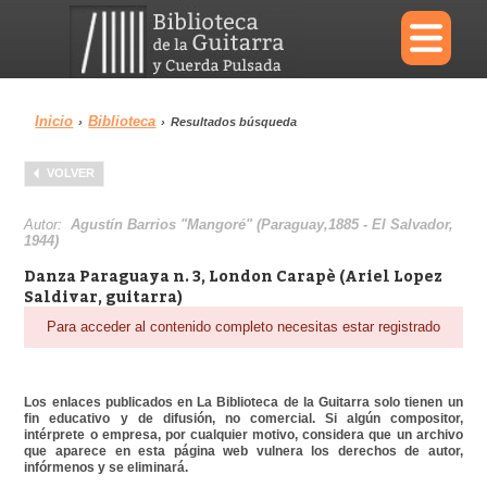
×
Inicio
Biblioteca
›
›
Resultados búsqueda
Menu
VOLVER
Biblioteca
Diccionario
Autor:
Agustín Barrios "Mangoré" (Paraguay,1885 - El Salvador,
1944)
Danza Paraguaya n. 3, London Carapè (Ariel Lopez
Saldivar, guitarra)
Para acceder al contenido completo necesitas estar registrado
Área personal
Reproductor
Los enlaces publicados en La Biblioteca de la Guitarra solo tienen un
fin educativo y de difusión, no comercial. Si algún compositor,
intérprete o empresa, por cualquier motivo, considera que un archivo
que aparece en esta página web vulnera los derechos de autor,
infórmenos y se eliminará.