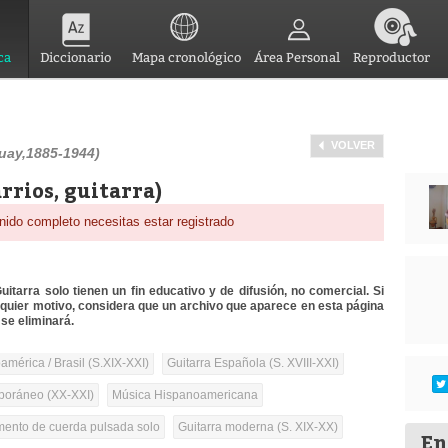
ca
Diccionario
Mapa cronológico
Área Personal
Reproductor
VOLVER
uay,1885-1944)
rrios, guitarra)
nido completo necesitas estar registrado
itarra solo tienen un fin educativo y de difusión, no comercial. Si
lquier motivo, considera que un archivo que aparece en esta página
se eliminará.
mérica / Brasil (S.XIX-XXI)
Guitarra Española (S. XVIII-XXI)
oráneo (XX-XXI)
Música Hispanoamericana
umento de cuerda pulsada solo
Guitarra moderna (S. XIX-XX)
En