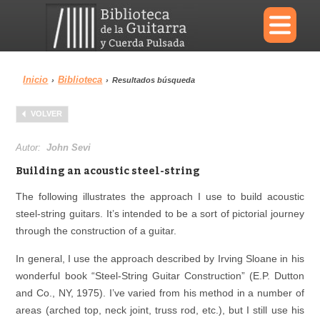
×
Inicio
Biblioteca
›
›
Resultados búsqueda
Menu
VOLVER
Biblioteca
Diccionario
Autor:
John Sevi
Building an acoustic steel-string
The following illustrates the approach I use to build acoustic
steel-string guitars. It’s intended to be a sort of pictorial journey
Área personal
Reproductor
through the construction of a guitar.
In general, I use the approach described by Irving Sloane in his
wonderful book “Steel-String Guitar Construction” (E.P. Dutton
and Co., NY, 1975). I’ve varied from his method in a number of
areas (arched top, neck joint, truss rod, etc.), but I still use his