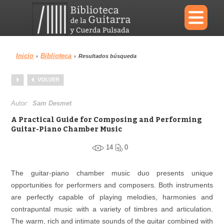
×
Inicio
Biblioteca
›
›
Resultados búsqueda
Menu
VOLVER
Biblioteca
Diccionario
Autor:
Sam Desmet
A Practical Guide for Composing and Performing
Guitar-Piano Chamber Music
14
0
Área personal
Reproductor
The guitar-piano chamber music duo presents unique
opportunities for performers and composers. Both instruments
are perfectly capable of playing melodies, harmonies and
contrapuntal music with a variety of timbres and articulation.
The warm, rich and intimate sounds of the guitar combined with