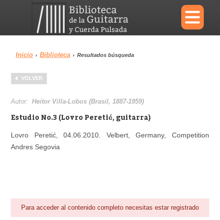
×
Inicio
Biblioteca
›
›
Resultados búsqueda
Menu
VOLVER
Biblioteca
Diccionario
Autor:
Heitor Villa-Lobos (Brasil, 1887-1959)
Estudio No.3 (Lovro Peretić, guitarra)
Lovro Peretić, 04.06.2010. Velbert, Germany, Competition
Andres Segovia
Área personal
Reproductor
Para acceder al contenido completo necesitas estar registrado