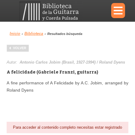
×
Inicio
Biblioteca
›
›
Resultados búsqueda
Menu
VOLVER
Biblioteca
Diccionario
Autor:
Antonio Carlos Jobim (Brasil, 1927-1994) / Roland Dyens
A felicidade (Gabriele Franzi, guitarra)
A fine performance of A Felicidade by A.C. Jobim, arranged by
Roland Dyens
Área personal
Reproductor
Para acceder al contenido completo necesitas estar registrado