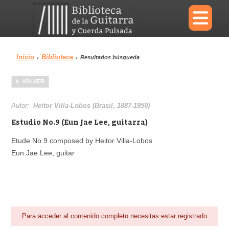
×
Inicio
Biblioteca
›
›
Resultados búsqueda
Menu
VOLVER
Biblioteca
Diccionario
Autor:
Heitor Villa-Lobos (Brasil, 1887-1959)
Estudio No.9 (Eun Jae Lee, guitarra)
Etude No.9 composed by Heitor Villa-Lobos
Eun Jae Lee, guitar
Área personal
Reproductor
Para acceder al contenido completo necesitas estar registrado