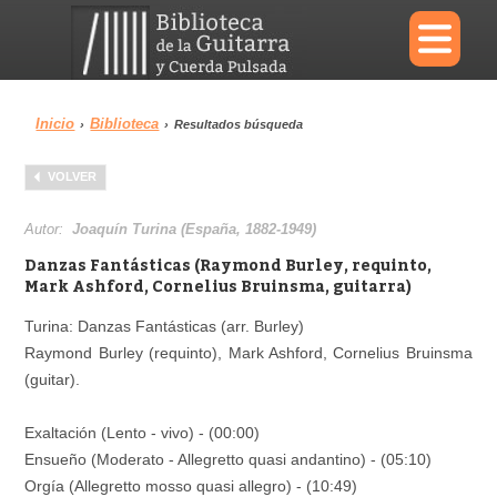
×
Inicio
Biblioteca
›
›
Resultados búsqueda
Menu
VOLVER
Biblioteca
Diccionario
Autor:
Joaquín Turina (España, 1882-1949)
Danzas Fantásticas (Raymond Burley, requinto,
Mark Ashford, Cornelius Bruinsma, guitarra)
Turina: Danzas Fantásticas (arr. Burley)
Área personal
Reproductor
Raymond Burley (requinto), Mark Ashford, Cornelius Bruinsma
(guitar).
Exaltación (Lento - vivo) - (00:00)
Ensueño (Moderato - Allegretto quasi andantino) - (05:10)
Orgía (Allegretto mosso quasi allegro) - (10:49)