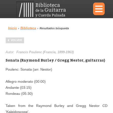
×
Inicio
Biblioteca
›
›
Resultados búsqueda
Menu
VOLVER
Biblioteca
Diccionario
Autor:
Francis Poulenc (Francia, 1899-1963)
Sonata (Raymond Burley / Gregg Nestor, guitarras)
Poulenc: Sonata (arr. Nestor)
Área personal
Reproductor
Allegro moderato (00:00)
Andante (03:15)
Rondeau (05:30)
Taken from the Raymond Burley and Gregg Nestor CD
'Kaleidoscope'.