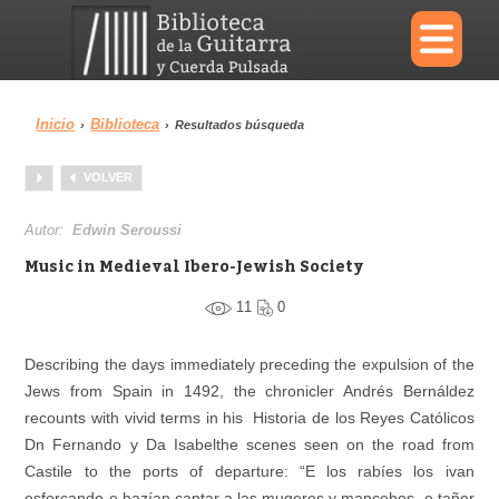
×
Inicio
Biblioteca
›
›
Resultados búsqueda
Menu
VOLVER
Biblioteca
Diccionario
Autor:
Edwin Seroussi
Music in Medieval Ibero-Jewish Society
11
0
Área personal
Reproductor
Describing the days immediately preceding the expulsion of the
Jews from Spain in 1492, the chronicler Andrés Bernáldez
recounts with vivid terms in his Historia de los Reyes Católicos
Dn Fernando y Da Isabelthe scenes seen on the road from
Castile to the ports of departure: “E los rabíes los ivan
esforçando e hazían cantar a las mugeres y mancebos, e tañer