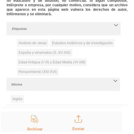
fin educativo y de difusión, no comercial. Si algún compositor,
intérprete o empresa, por cualquier motivo, considera que un archivo
que aparece en esta página web vulnera los derechos de autor,
infórmenos y se eliminará.
Etiquetas
Análisis de obras
Estudios históricos y de investigación
España y virreinatos (S. XV-XIX)
Edad Antigua (I-VI) y Edad Media (VI-XIII)
Renacimiento (XIV-XVI)
Idioma
Inglés
Enviar
Archivar