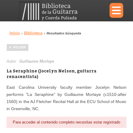
×
Inicio
Biblioteca
›
›
Resultados búsqueda
Menu
VOLVER
Biblioteca
Diccionario
Autor:
Guillaume Morlaye
La Seraphine (Jocelyn Nelson, guitarra
renacentista)
East Carolina University faculty member Jocelyn Nelson
Área personal
Reproductor
performs "La Seraphine" by Guillaume Morlaye (c1510-after
1560) in the AJ Fletcher Recital Hall at the ECU School of Music
in Greenville, NC.
Para acceder al contenido completo necesitas estar registrado