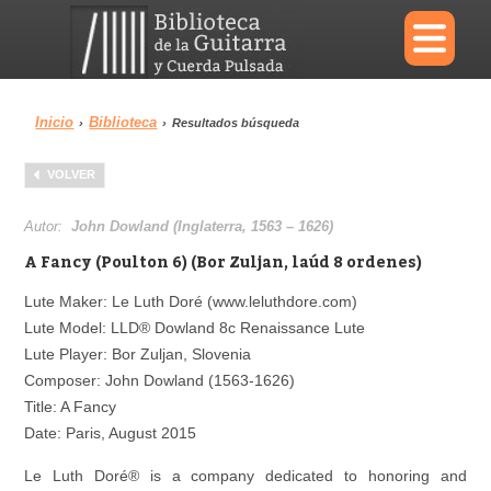
×
Inicio
Biblioteca
›
›
Resultados búsqueda
Menu
VOLVER
Biblioteca
Diccionario
Autor:
John Dowland (Inglaterra, 1563 – 1626)
A Fancy (Poulton 6) (Bor Zuljan, laúd 8 ordenes)
Lute Maker: Le Luth Doré (www.leluthdore.com)
Lute Model: LLD® Dowland 8c Renaissance Lute
Área personal
Reproductor
Lute Player: Bor Zuljan, Slovenia
Composer: John Dowland (1563-1626)
Title: A Fancy
Date: Paris, August 2015
Le Luth Doré® is a company dedicated to honoring and