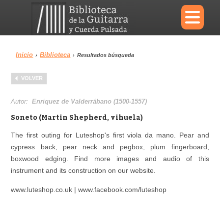
×
Inicio
Biblioteca
›
›
Resultados búsqueda
Menu
VOLVER
Biblioteca
Diccionario
Autor:
Enriquez de Valderrábano (1500-1557)
Soneto (Martin Shepherd, vihuela)
The first outing for Luteshop's first viola da mano. Pear and
cypress back, pear neck and pegbox, plum fingerboard,
Área personal
Reproductor
boxwood edging. Find more images and audio of this
instrument and its construction on our website.
www.luteshop.co.uk | www.facebook.com/luteshop