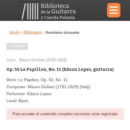
×
Inicio
Biblioteca
›
›
Resultados búsqueda
Menu
VOLVER
Biblioteca
Diccionario
Autor:
Mauro Giuliani (1781-1829)
Op. 50 Le Papillon, No. 11 (Edson Lopes, guitarra)
Work: Le Papillon, Op. 50, No. 11
Composer: Mauro Giuliani (1781-1829) (Italy)
Área personal
Reproductor
Performer: Edson Lopes
Level: Basic
Para acceder al contenido completo necesitas estar registrado