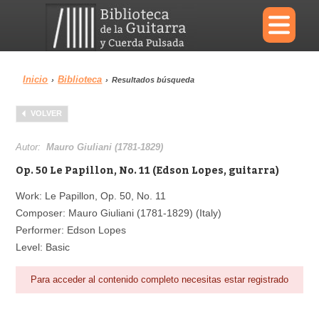
×
Inicio
Biblioteca
›
›
Resultados búsqueda
Menu
VOLVER
Biblioteca
Diccionario
Autor:
Mauro Giuliani (1781-1829)
Op. 50 Le Papillon, No. 11 (Edson Lopes, guitarra)
Work: Le Papillon, Op. 50, No. 11
Composer: Mauro Giuliani (1781-1829) (Italy)
Área personal
Reproductor
Performer: Edson Lopes
Level: Basic
Para acceder al contenido completo necesitas estar registrado