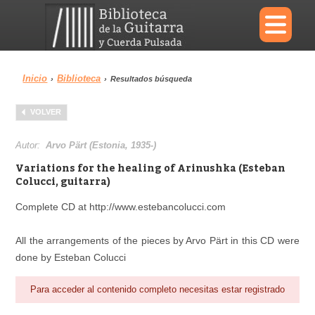
×
Inicio
Biblioteca
›
›
Resultados búsqueda
Menu
VOLVER
Biblioteca
Diccionario
Autor:
Arvo Pärt (Estonia, 1935-)
Variations for the healing of Arinushka (Esteban
Colucci, guitarra)
Complete CD at http://www.estebancolucci.com
Área personal
Reproductor
All the arrangements of the pieces by Arvo Pärt in this CD were
done by Esteban Colucci
Para acceder al contenido completo necesitas estar registrado