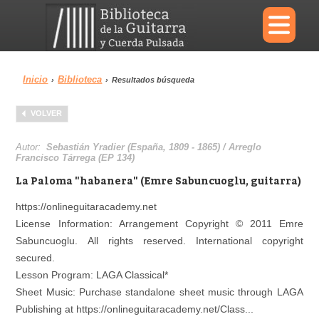
×
Inicio
Biblioteca
›
›
Resultados búsqueda
Menu
VOLVER
Biblioteca
Diccionario
Autor:
Sebastián Yradier (España, 1809 - 1865) / Arreglo
Francisco Tárrega (EP 134)
La Paloma "habanera" (Emre Sabuncuoglu, guitarra)
https://onlineguitaracademy.net
Área personal
Reproductor
License Information: Arrangement Copyright © 2011 Emre
Sabuncuoglu. All rights reserved. International copyright
secured.
Lesson Program: LAGA Classical*
Sheet Music: Purchase standalone sheet music through LAGA
Publishing at https://onlineguitaracademy.net/Class...