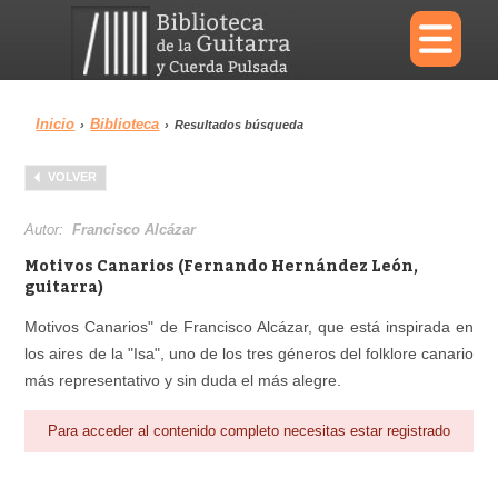
×
Inicio
Biblioteca
›
›
Resultados búsqueda
Menu
VOLVER
Biblioteca
Diccionario
Autor:
Francisco Alcázar
Motivos Canarios (Fernando Hernández León,
guitarra)
Motivos Canarios" de Francisco Alcázar, que está inspirada en
Área personal
Reproductor
los aires de la "Isa", uno de los tres géneros del folklore canario
más representativo y sin duda el más alegre.
Para acceder al contenido completo necesitas estar registrado