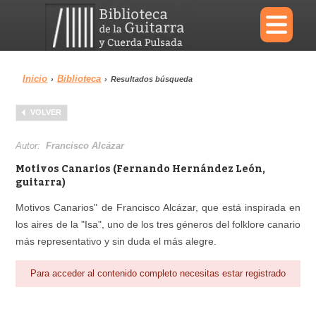
×
Inicio
Biblioteca
›
›
Resultados búsqueda
Menu
VOLVER
Biblioteca
Diccionario
Autor:
Francisco Alcázar
Motivos Canarios (Fernando Hernández León,
guitarra)
Motivos Canarios" de Francisco Alcázar, que está inspirada en
Área personal
Reproductor
los aires de la "Isa", uno de los tres géneros del folklore canario
más representativo y sin duda el más alegre.
Para acceder al contenido completo necesitas estar registrado