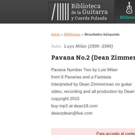
Bibliote
Inicio
›
Biblioteca
›
Resultados búsqueda
Luys Milán (1500 -1560)
Autor:
Pavana No.2 (Dean Zimmer
Pavana Number Two by Luis Milan
from 6 Pavanas and a Fantasia
Interpreted by Dean Zimmerman on guitar
video, recording and all production by De
copyright 2015
buy mp3 at dean18.com
deanzdean@live.com
Para acceder al conte