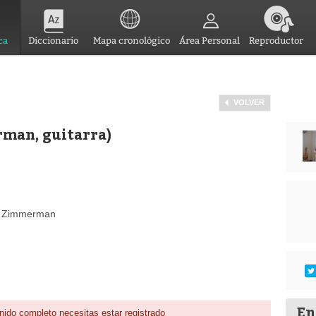
ca
Diccionario
Mapa cronológico
Área Personal
Reproductor
VOLVER
man, guitarra)
an Zimmerman
En
nido completo necesitas estar registrado