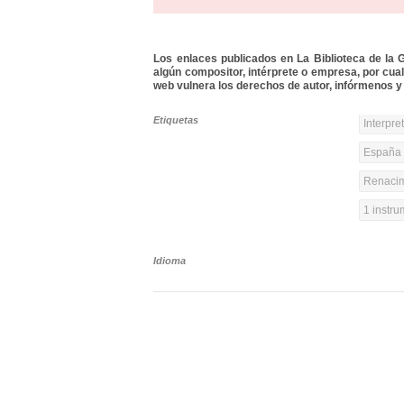
Los enlaces publicados en La Biblioteca de la Gu
algún compositor, intérprete o empresa, por cua
web vulnera los derechos de autor, infórmenos y 
Etiquetas
Interpre
España y
Renacim
1 instr
Idioma